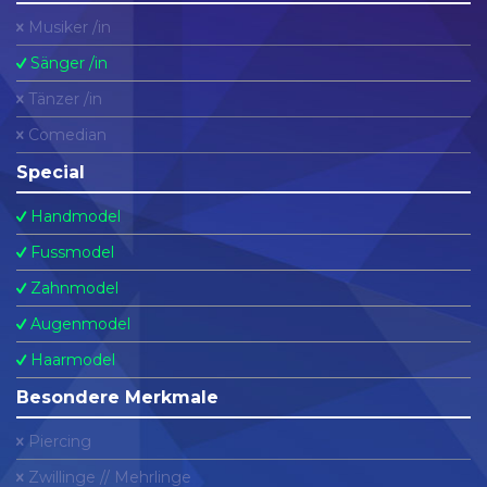
Musiker /in
Sänger /in
Tänzer /in
Comedian
Special
Handmodel
Fussmodel
Zahnmodel
Augenmodel
Haarmodel
Besondere Merkmale
Piercing
Zwillinge // Mehrlinge