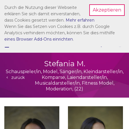
Durch die Nutzung dieser Webseite
Akzeptieren
Dein Account
erklären Sie sich damit einverstanden,
dass Cookies gesetzt werden.
Mehr erfahren
Wenn Sie das Setzen von Cookies z.B. durch Google
Analytics verhindern möchten, können Sie dies mithilfe
eines Browser Add-Ons einrichten
.
☰
NAVIGATION
Stefania M.
Schauspieler/in, Model, Sänger/in, Kleindarsteller/in,
Komparse, Laiendarsteller/in,
zurück
Musicaldarsteller/in, Fitness Model,
Moderation, (22)