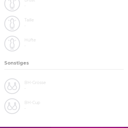
Brust
-
Taille
-
Hüfte
-
Sonstiges
BH-Grösse
-
BH-Cup
-