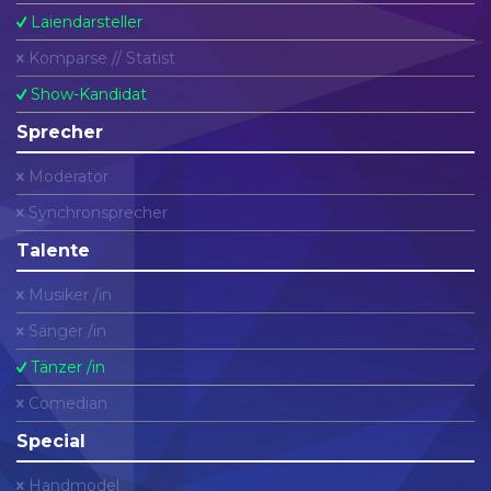
Laiendarsteller
Komparse // Statist
Show-Kandidat
Sprecher
Moderator
Synchronsprecher
Talente
Musiker /in
Sänger /in
Tänzer /in
Comedian
Special
Handmodel