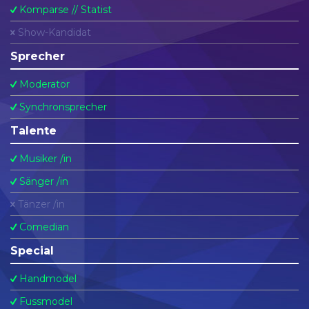
Komparse // Statist
Show-Kandidat
Sprecher
Moderator
Synchronsprecher
Talente
Musiker /in
Sänger /in
Tänzer /in
Comedian
Special
Handmodel
Fussmodel