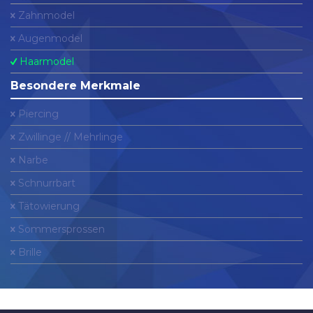
Zahnmodel
Augenmodel
Haarmodel
Besondere Merkmale
Piercing
Zwillinge // Mehrlinge
Narbe
Schnurrbart
Tätowierung
Sommersprossen
Brille