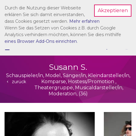
Durch die Nutzung dieser Webseite
Akzeptieren
Dein Account
erklären Sie sich damit einverstanden,
dass Cookies gesetzt werden.
Mehr erfahren
Wenn Sie das Setzen von Cookies z.B. durch Google
Analytics verhindern möchten, können Sie dies mithilfe
eines Browser Add-Ons einrichten
.
☰
NAVIGATION
Susann S.
Schauspieler/in, Model, Sänger/in, Kleindarsteller/in,
Komparse, Hostess/Promotion ,
zurück
Theatergruppe, Musicaldarsteller/in,
Moderation, (36)