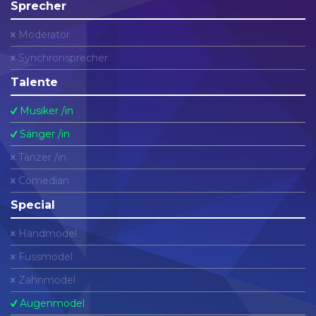
Sprecher
Moderator
Synchronsprecher
Talente
Musiker /in
Sänger /in
Tänzer /in
Comedian
Special
Handmodel
Fussmodel
Zahnmodel
Augenmodel