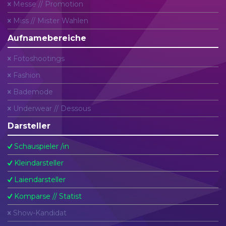
Messe // Promotion
Miss // Mister Wahlen
Aufnamebereiche
Fotoshootings
Fashion
Bademode
Underwear // Dessous
Darsteller
Schauspieler /in
Kleindarsteller
Laiendarsteller
Komparse // Statist
Show-Kandidat