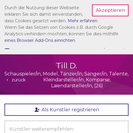
Durch die Nutzung dieser Webseite
Akzeptieren
Dein Account
erklären Sie sich damit einverstanden,
dass Cookies gesetzt werden.
Mehr erfahren
Wenn Sie das Setzen von Cookies z.B. durch Google
Analytics verhindern möchten, können Sie dies mithilfe
eines Browser Add-Ons einrichten
.
☰
NAVIGATION
Till D.
Schauspieler/in, Model, Tänzer/in, Sänger/in, Talente,
Kleindarsteller/in, Komparse,
zurück
Laiendarsteller/in, (26)
Als Künstler registrieren
Künstler weiterempfehlen