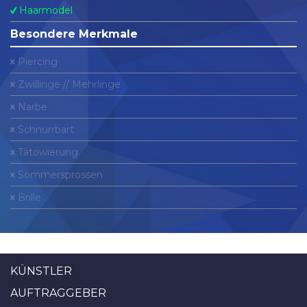
Haarmodel
Besondere Merkmale
Piercing
Zwillinge // Mehrlinge
Narbe
Schnurrbart
Tätowierung
Sommersprossen
Brille
KÜNSTLER
AUFTRAGGEBER