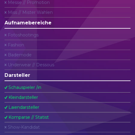
Messe // Promotion
Miss // Mister Wahlen
Aufnamebereiche
Fotoshootings
Fashion
Bademode
Underwear // Dessous
Darsteller
Schauspieler /in
Kleindarsteller
Laiendarsteller
Komparse // Statist
Show-Kandidat