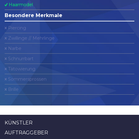
Haarmodel
Besondere Merkmale
Piercing
Zwillinge // Mehrlinge
Narbe
Schnurrbart
Tätowierung
Sommersprossen
Brille
KÜNSTLER
AUFTRAGGEBER