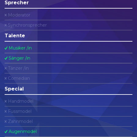
Sprecher
Moderator
Synchronsprecher
Talente
Musiker /in
Sänger /in
Tänzer /in
Comedian
Special
Handmodel
Fussmodel
Zahnmodel
Augenmodel