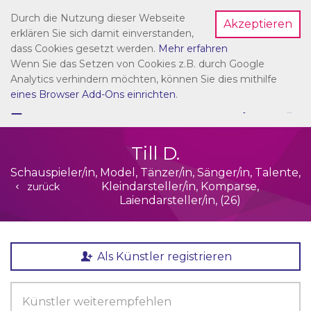
Durch die Nutzung dieser Webseite
Akzeptieren
Dein Account
erklären Sie sich damit einverstanden,
dass Cookies gesetzt werden.
Mehr erfahren
Wenn Sie das Setzen von Cookies z.B. durch Google
Analytics verhindern möchten, können Sie dies mithilfe
eines Browser Add-Ons einrichten
.
☰
NAVIGATION
Till D.
Schauspieler/in, Model, Tänzer/in, Sänger/in, Talente,
Kleindarsteller/in, Komparse,
zurück
Laiendarsteller/in, (26)
Als Künstler registrieren
Künstler weiterempfehlen