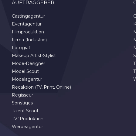
AUFTRAGGEBER
Castingagentur
C
Eventagentur
K
Filmproduktion
M
Firma (Industrie)
M
Fotograf
M
Makeup Artist-Stylist
S
Mode-Designer
T
Model Scout
T
Modelagentur
Redaktion (TV, Print, Online)
Regisseur
Sonstiges
Talent Scout
TV´Produktion
Werbeagentur