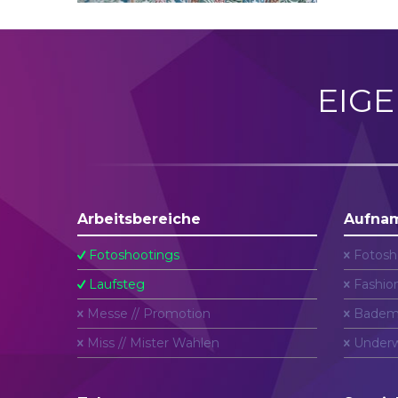
EIG
Arbeitsbereiche
Aufna
Fotoshootings
Fotosh
Laufsteg
Fashio
Messe // Promotion
Badem
Miss // Mister Wahlen
Underw