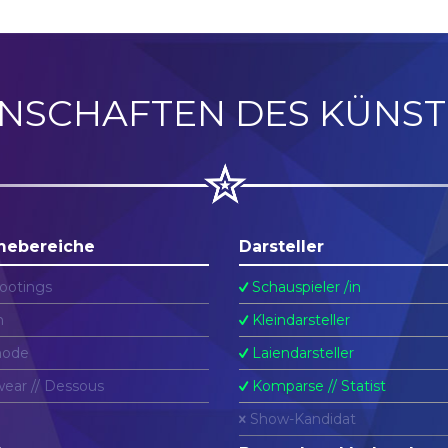
ENSCHAFTEN DES KÜNST
mebereiche
Darsteller
ootings
Schauspieler /in
n
Kleindarsteller
ode
Laiendarsteller
ear // Dessous
Komparse // Statist
Show-Kandidat