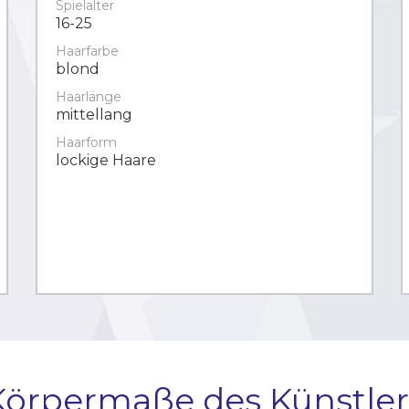
Spielalter
16-25
Haarfarbe
blond
Haarlänge
mittellang
Haarform
lockige Haare
Körpermaße des Künstler