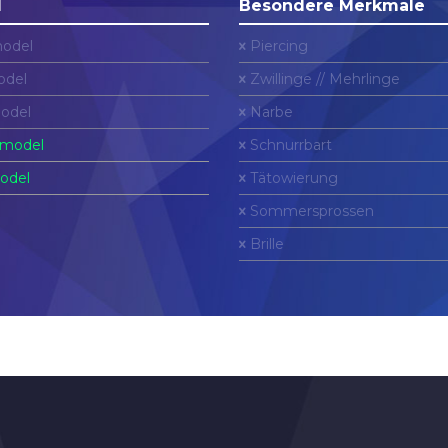
l
Besondere Merkmale
odel
Piercing
del
Zwillinge // Mehrlinge
odel
Narbe
model
Schnurrbart
odel
Tätowierung
Sommersprossen
Brille