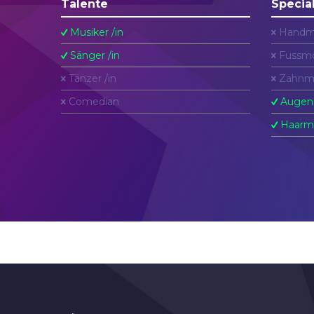
Talente
Specia
Musiker /in
Handm
Sänger /in
Fussmo
Tänzer /in
Zahnm
Comedian
Augen
Haarm