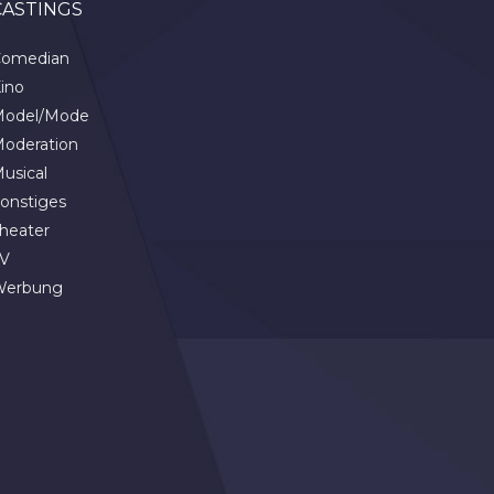
CASTINGS
omedian
ino
odel/Mode
oderation
usical
onstiges
heater
V
Werbung