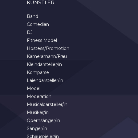
KÜNSTLER
Band
Comedian
DJ
Fitness Model
Hostess/Promotion
Kameramann/Frau
Kleindarsteller/in
Komparse
Laiendarsteller/in
Model
Moderation
Musicaldarsteller/in
Musiker/in
Opernsänger/in
Sänger/in
Schauspieler/in