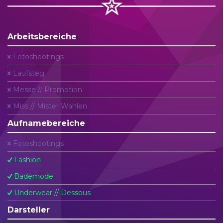
Arbeitsbereiche
Fotoshootings
Laufsteg
Messe // Promotion
Miss // Mister Wahlen
Aufnamebereiche
Fotoshootings
Fashion
Bademode
Underwear // Dessous
Darsteller