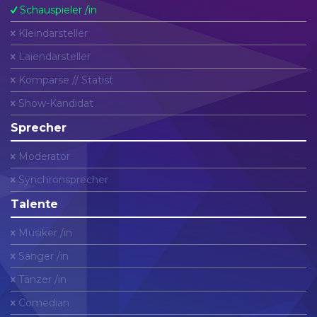
Schauspieler /in
Kleindarsteller
Laiendarsteller
Komparse // Statist
Show-Kandidat
Sprecher
Moderator
Synchronsprecher
Talente
Musiker /in
Sänger /in
Tänzer /in
Comedian