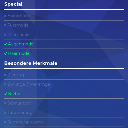
Special
Handmodel
Fussmodel
Zahnmodel
Augenmodel
Haarmodel
Besondere Merkmale
Piercing
Zwillinge // Mehrlinge
Narbe
Schnurrbart
Tätowierung
Sommersprossen