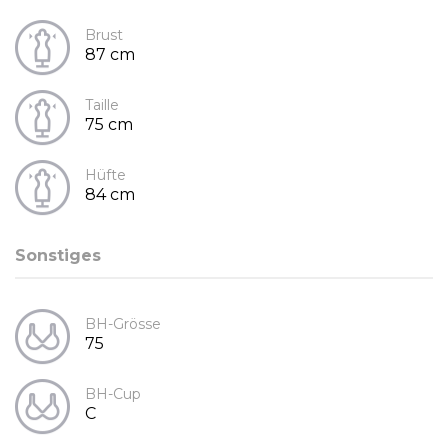
Brust
87 cm
Taille
75 cm
Hüfte
84 cm
Sonstiges
BH-Grösse
75
BH-Cup
C