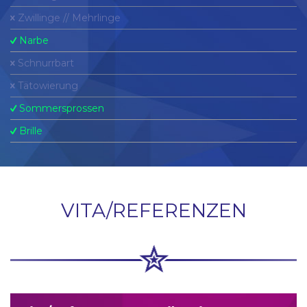
Zwillinge // Mehrlinge
Narbe
Schnurrbart
Tätowierung
Sommersprossen
Brille
VITA/REFERENZEN