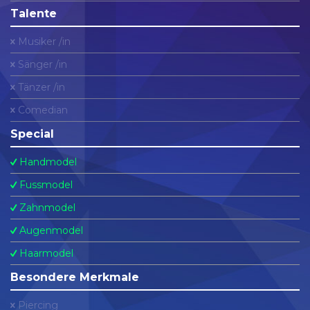
Talente
Musiker /in
Sänger /in
Tänzer /in
Comedian
Special
Handmodel
Fussmodel
Zahnmodel
Augenmodel
Haarmodel
Besondere Merkmale
Piercing