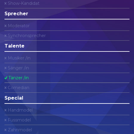
Show-Kandidat
Sprecher
Moderator
Synchronsprecher
Talente
Musiker /in
Sänger /in
Tänzer /in
Comedian
Special
Handmodel
Fussmodel
Zahnmodel