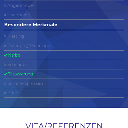
Augenmodel
Haarmodel
Besondere Merkmale
Piercing
Zwillinge // Mehrlinge
Narbe
Schnurrbart
Tätowierung
Sommersprossen
Brille
VITA/REFERENZEN