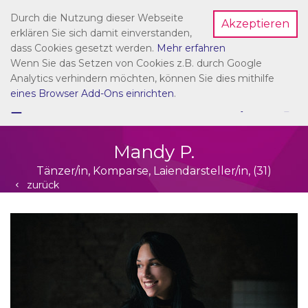
Durch die Nutzung dieser Webseite
Akzeptieren
Dein Account
erklären Sie sich damit einverstanden,
dass Cookies gesetzt werden.
Mehr erfahren
Wenn Sie das Setzen von Cookies z.B. durch Google
Analytics verhindern möchten, können Sie dies mithilfe
eines Browser Add-Ons einrichten
.
☰
NAVIGATION
Mandy P.
Tänzer/in, Komparse, Laiendarsteller/in, (31)
zurück