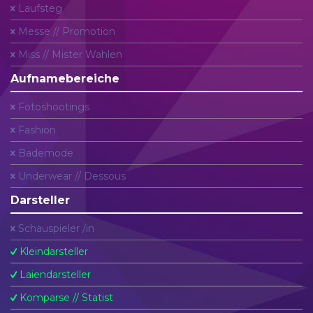
Laufsteg
Messe // Promotion
Miss // Mister Wahlen
Aufnamebereiche
Fotoshootings
Fashion
Bademode
Underwear // Dessous
Darsteller
Schauspieler /in
Kleindarsteller
Laiendarsteller
Komparse // Statist