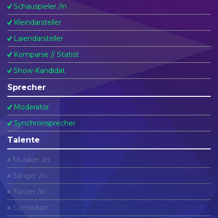
Schauspieler /in
Kleindarsteller
Laiendarsteller
Komparse // Statist
Show-Kandidat
Sprecher
Moderator
Synchronsprecher
Talente
Musiker /in
Sänger /in
Tänzer /in
Comedian