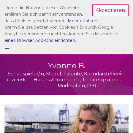
Durch die Nutzung dieser Webseite
Akzeptieren
Dein Account
erklären Sie sich damit einverstanden,
dass Cookies gesetzt werden.
Mehr erfahren
Wenn Sie das Setzen von Cookies z.B. durch Google
Analytics verhindern möchten, können Sie dies mithilfe
eines Browser Add-Ons einrichten
.
☰
NAVIGATION
Yvonne B.
Schauspieler/in, Model, Talente, Kleindarsteller/in,
Hostess/Promotion , Theatergruppe,
zurück
Moderation, (33)