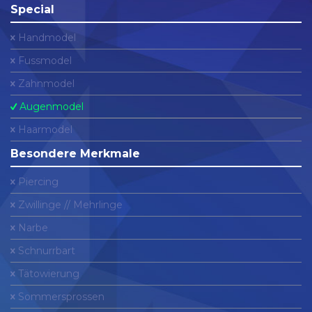
Special
Handmodel
Fussmodel
Zahnmodel
Augenmodel
Haarmodel
Besondere Merkmale
Piercing
Zwillinge // Mehrlinge
Narbe
Schnurrbart
Tätowierung
Sommersprossen