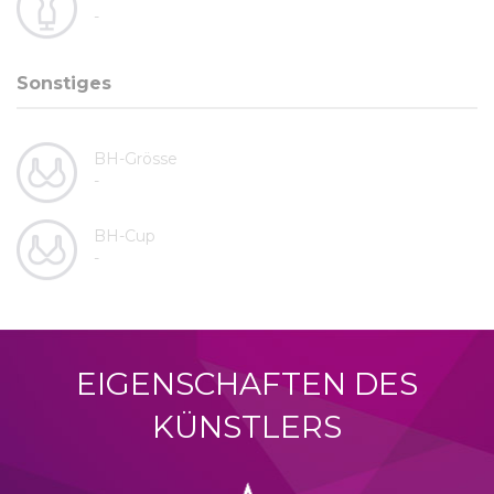
-
Sonstiges
BH-Grösse
-
BH-Cup
-
EIGENSCHAFTEN DES
KÜNSTLERS