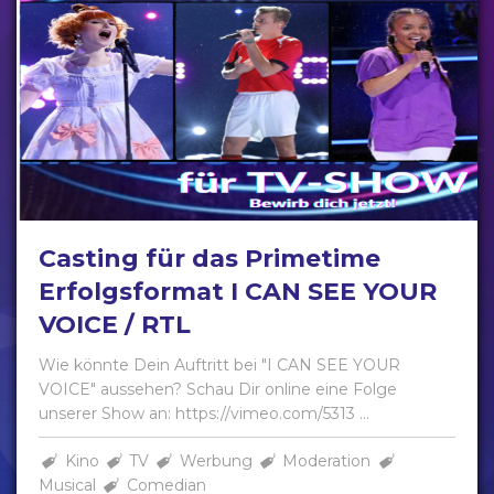
Casting für das Primetime
Erfolgsformat I CAN SEE YOUR
VOICE / RTL
Wie könnte Dein Auftritt bei "I CAN SEE YOUR
VOICE" aussehen? Schau Dir online eine Folge
unserer Show an: https://vimeo.com/5313 ...
Kino
TV
Werbung
Moderation
Musical
Comedian