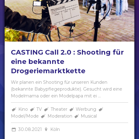
CASTING Call 2.0 : Shooting für
eine bekannte
Drogeriemarktkette
Wir planen ein Shooting für unseren Kunden
(bekannte Babypflegeprodukte). Gesucht wird eine
Modelmama oder ein Modelpapa mit ei ...
Kino
TV
Theater
Werbung
Model/Mode
Moderation
Musical
30.08.2021
Köln