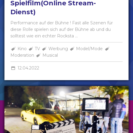
Spielfilm(Online Stream-
Dienst)
Performance auf der Bühne ! Fast alle Szenen für
diese Rolle spielen sich auf der Bühne ab und du
solltest wie ein echter Rocksta ...
Kino
TV
Werbung
Model/Mode
Moderation
Musical
12.04.2022