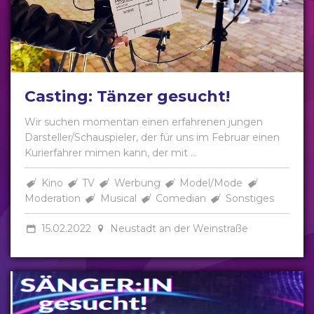
Casting: Tänzer gesucht!
Wir suchen momentan einen erfahrenen jungen
Darsteller/Schauspieler, der für uns im Februar einen
Kurierfahrer mimen kann, der mit ...
Kino
TV
Werbung
Model/Mode
Moderation
Musical
Comedian
Sonstiges
15.02.2022
Neustadt an der Weinstraße