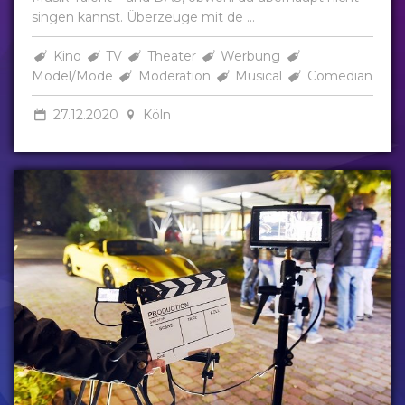
singen kannst. Überzeuge mit de ...
Kino
TV
Theater
Werbung
Model/Mode
Moderation
Musical
Comedian
27.12.2020
Köln