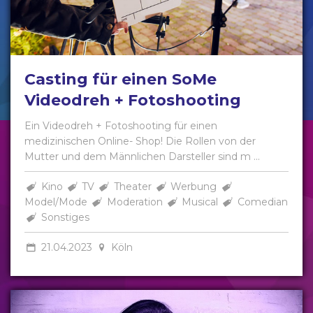
Casting für einen SoMe
Videodreh + Fotoshooting
Ein Videodreh + Fotoshooting für einen
medizinischen Online- Shop! Die Rollen von der
Mutter und dem Männlichen Darsteller sind m ...
Kino
TV
Theater
Werbung
Model/Mode
Moderation
Musical
Comedian
Sonstiges
21.04.2023
Köln