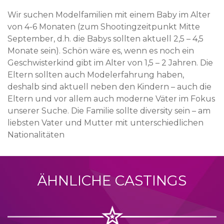
Wir suchen Modelfamilien mit einem Baby im Alter
von 4-6 Monaten (zum Shootingzeitpunkt Mitte
September, d.h. die Babys sollten aktuell 2,5 – 4,5
Monate sein). Schön wäre es, wenn es noch ein
Geschwisterkind gibt im Alter von 1,5 – 2 Jahren. Die
Eltern sollten auch Modelerfahrung haben,
deshalb sind aktuell neben den Kindern – auch die
Eltern und vor allem auch moderne Väter im Fokus
unserer Suche. Die Familie sollte diversity sein – am
liebsten Vater und Mutter mit unterschiedlichen
Nationalitäten
ÄHNLICHE CASTINGS