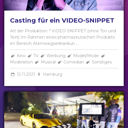
Casting für ein VIDEO-SNIPPET
Art der Produktion: * VIDEO-SNIPPET (ohne Ton und
Text) Im Rahmen eines pharmazeutsichen Produkts
im Bereich Atemwegserkrankun ...
Kino
TV
Werbung
Model/Mode
Moderation
Musical
Comedian
Sonstiges
12.11.2021
Hamburg