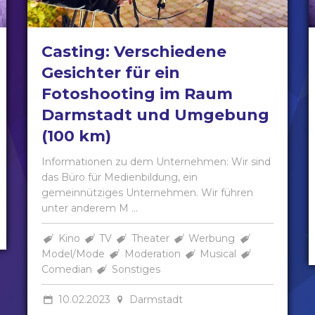
Casting: Verschiedene
Gesichter für ein
Fotoshooting im Raum
Darmstadt und Umgebung
(100 km)
Informationen zu dem Unternehmen: Wir sind
das Büro für Medienbildung, ein
gemeinnütziges Unternehmen. Wir führen
unter anderem M ...
Kino
TV
Theater
Werbung
Model/Mode
Moderation
Musical
Comedian
Sonstiges
10.02.2023
Darmstadt