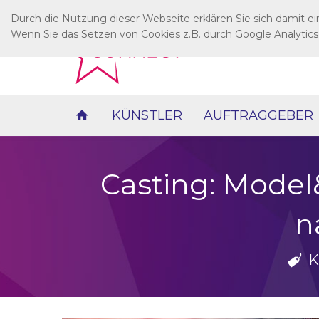
Durch die Nutzung dieser Webseite erklären Sie sich damit e
Wenn Sie das Setzen von Cookies z.B. durch Google Analytics
KÜNSTLER
AUFTRAGGEBER
Casting: Model&
n
K