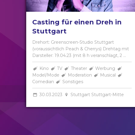
Casting für einen Dreh in
Stuttgart
Drehort: Greenscreen-Studio Stuttgart
(voraussichtlich Peach & Cherrys) Drehtag mit
Darsteller: 19.04.23 (mit 8 h veranschlagt, 2 ...
Kino
TV
Theater
Werbung
Model/Mode
Moderation
Musical
Comedian
Sonstiges
30.03.2023
Stuttgart Stuttgart-Mitte