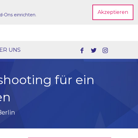
Akzeptieren
d-Ons einrichten
.
Dein Account
ER UNS
shooting für ein
en
erlin