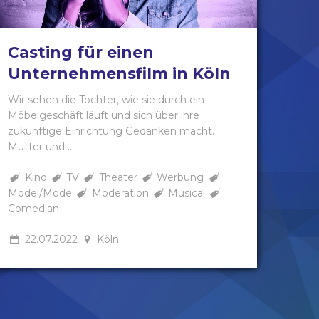
Casting für einen
Unternehmensfilm in Köln
Wir sehen die Tochter, wie sie durch ein
Möbelgeschäft läuft und sich über ihre
zukünftige Einrichtung Gedanken macht.
Mutter und ...
Kino
TV
Theater
Werbung
Model/Mode
Moderation
Musical
Comedian
22.07.2022
Köln