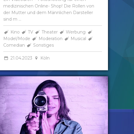
medizinischen Online- Shop! Die Rollen von
der Mutter und dem Männlichen Darsteller
sind m ...
Kino
TV
Theater
Werbung
Model/Mode
Moderation
Musical
Comedian
Sonstiges
21.04.2023
Köln