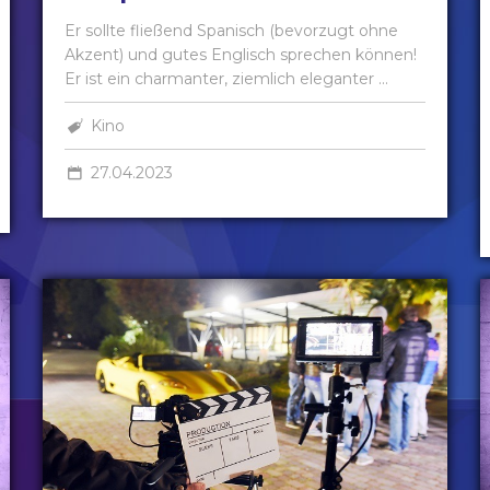
Er sollte fließend Spanisch (bevorzugt ohne
Akzent) und gutes Englisch sprechen können!
Er ist ein charmanter, ziemlich eleganter ...
Kino
27.04.2023