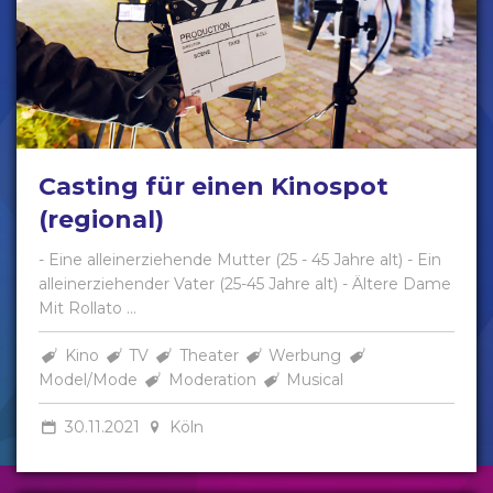
Casting für einen Kinospot
(regional)
- Eine alleinerziehende Mutter (25 - 45 Jahre alt) - Ein
alleinerziehender Vater (25-45 Jahre alt) - Ältere Dame
Mit Rollato ...
Kino
TV
Theater
Werbung
Model/Mode
Moderation
Musical
30.11.2021
Köln