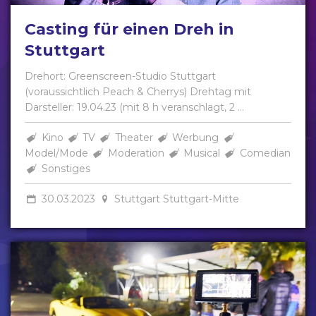
Casting für einen Dreh in
Stuttgart
Drehort: Greenscreen-Studio Stuttgart
(voraussichtlich Peach & Cherrys) Drehtag mit
Darsteller: 19.04.23 (mit 8 h veranschlagt, 2 ...
Kino
TV
Theater
Werbung
Model/Mode
Moderation
Musical
Comedian
Sonstiges
30.03.2023
Stuttgart Stuttgart-Mitte