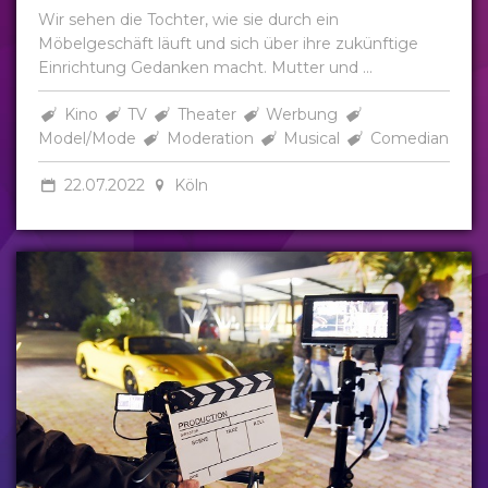
Wir sehen die Tochter, wie sie durch ein
Möbelgeschäft läuft und sich über ihre zukünftige
Einrichtung Gedanken macht. Mutter und ...
Kino
TV
Theater
Werbung
Model/Mode
Moderation
Musical
Comedian
22.07.2022
Köln