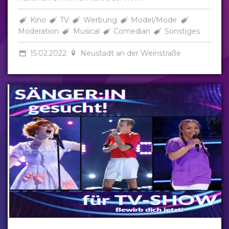
Kino
TV
Werbung
Model/Mode
Moderation
Musical
Comedian
Sonstiges
15.02.2022
Neustadt an der Weinstraße