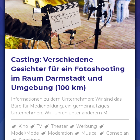
Casting: Verschiedene
Gesichter für ein Fotoshooting
im Raum Darmstadt und
Umgebung (100 km)
Informationen zu dem Unternehmen: Wir sind das
Büro für Medienbildung, ein gemeinnütziges
Unternehmen. Wir führen unter anderem M ...
Kino
TV
Theater
Werbung
Model/Mode
Moderation
Musical
Comedian
Sonstiges