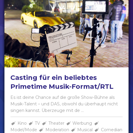
Casting für ein beliebtes
Primetime Musik-Format/RTL
Es ist deine Chance auf die große Show-Bühne als
Musik-Talent – und DAS, obwohl du überhaupt nicht
singen kannst. Überzeuge mit de ...
Kino
TV
Theater
Werbung
Model/Mode
Moderation
Musical
Comedian