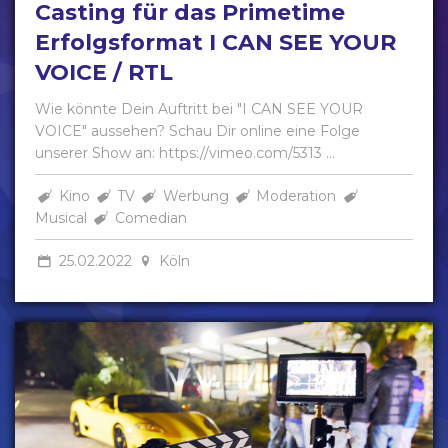
Casting für das Primetime
Erfolgsformat I CAN SEE YOUR
VOICE / RTL
Wie könnte Dein Auftritt bei "I CAN SEE YOUR
VOICE" aussehen? Schau Dir online eine Folge
unserer Show an: https://vimeo.com/5313 ...
Kino
TV
Werbung
Moderation
Musical
Comedian
25.02.2022
Köln