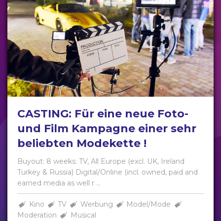
CASTING: Für eine neue Foto-
und Film Kampagne einer sehr
beliebten Modekette !
Buyout: 8 weeks: TV, All Europe (excl. UK, Ireland
Turkey & Russia) Digital/Online (incl. owned, paid and
earned media as well r ...
Kino
TV
Werbung
Model/Mode
Moderation
Musical