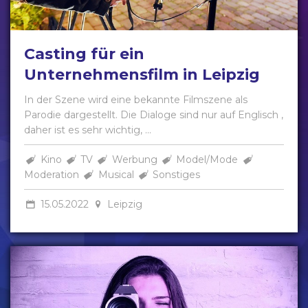
Casting für ein
Unternehmensfilm in Leipzig
In der Szene wird eine bekannte Filmszene als
Parodie dargestellt. Die Dialoge sind nur auf Englisch ,
daher ist es sehr wichtig, ...
Kino
TV
Werbung
Model/Mode
Moderation
Musical
Sonstiges
15.05.2022
Leipzig